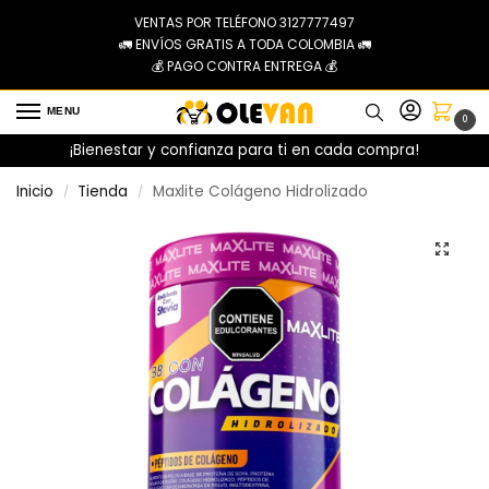
VENTAS POR TELÉFONO 3127777497
🚛 ENVÍOS GRATIS A TODA COLOMBIA 🚛
💰 PAGO CONTRA ENTREGA 💰
MENU
0
¡Bienestar y confianza para ti en cada compra!
Inicio
Tienda
Maxlite Colágeno Hidrolizado
/
/