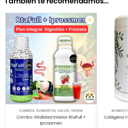
También te recomendamos...
COMBOS
,
ALIMENTOS
,
SALUD
,
TIENDA
ALIMENT
Combo Vitalidad Interior RtaFull +
Colágeno H
Iprossmen